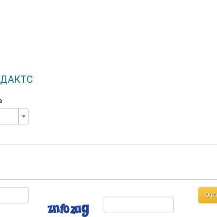
ОДАКТС
е
Отп