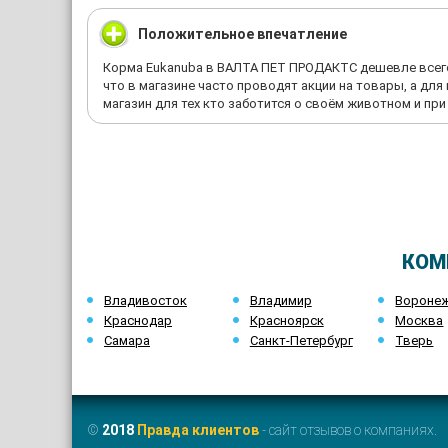
Положительное впечатление
Корма Eukanuba в ВАЛТА ПЕТ ПРОДАКТС дешевле всего!
что в магазине часто проводят акции на товары, а дл
магазин для тех кто заботится о своём животном и при
КОМ
Владивосток
Владимир
Вороне
Краснодар
Красноярск
Москва
Самара
Санкт-Петербург
Тверь
©
2018
Правда клиентов
- сайт отзывов о компаниях.