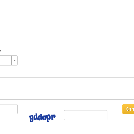
е
Отп