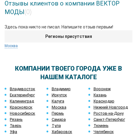
Отзывы клиентов о компании ВЕКТОР
МОДЫ
(0)
Здесь пока никто не писал. Напишите отзыв первым!
Регионы присутствия
Москва
КОМПАНИИ ТВОЕГО ГОРОДА УЖЕ В
НАШЕМ КАТАЛОГЕ
Владивосток
Владимир
Воронеж
Екатеринбург
Иркутск
Казань
Калининград
Калуга
Краснодар
Красноярск
Москва
Нижний Новгород
Новосибирск
Пермь
Ростов-на-Дону
Рязань
Самара
Санкт-Петербург
Тверь
Тула
Тюмень
Уфа
Хабаровск
Челябинск