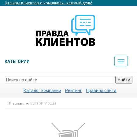
Отзывы клиентов о компаниях - каждый день!
КАТЕГОРИИ
Toggle
navigat
Найти
Каталог компаний
Рейтинг
Правила сайта
Главная
ВЕКТОР МОДЫ