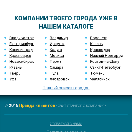
КОМПАНИИ ТВОЕГО ГОРОДА УЖЕ В
НАШЕМ КАТАЛОГЕ
Владивосток
Владимир
Воронеж
Екатеринбург
Иркутск
Казань
Калининград
Калуга
Краснодар
Красноярск
Москва
Нижний Новгород
Новосибирск
Пермь
Ростов-на-Дону
Рязань
Самара
Санкт-Петербург
Тверь
Тула
Тюмень
Уфа
Хабаровск
Челябинск
Полный список городов
©
2018
Правда клиентов
- сайт отзывов о компаниях.
Связаться с нами