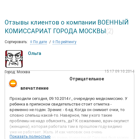
Отзывы клиентов о компании ВОЕННЫЙ
КОМИССАРИАТ ГОРОДА МОСКВЫ
(2)
Сортировать:
По дате
По рейтингу
Ольга
15:17 09.10.2014
Город: Москва
Отрицательное
впечатление
Проходили сегодня, 09.10.2014 г., очередную медкомиссию. У
ребенка в приписном свидетельстве стоит отметка -
временно не годен. Зрение: - 6 ед. Когда он снимает очки, то
словно слепыш какой-то. Наверное, тем у кого такие
проблемы не надо объяснять, да? К сожалению, врач-окулист
(женщина), которая работала там в прошлом году видимо
уже не работает. Жаль. И как человек она очень
Показать полностью
внимательная, и доктор очень грамотный! Сегодня был мужик