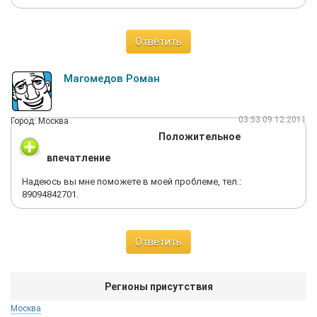
лет 65-70. Очень неприятный. С легким запахом перегара,
который я уловила. Какая отметка стоит в приписном
свидетельстве он даже не посмотрел. А зачем? Главное
Ответить
проштамповать всем -здоров и годен к службе! А потом в
коридоре давать мне советы, что можно сделать операцию.
Интересно выходит, ведь здоров и годен, о какой операции
Магомедов Роман
речь? Ребенку на приеме он сказал, что справки окулистов в
его личном деле - липовые. Это, что за хамство? Что за
безобразие такое??? А потом, когда я уже не выдержала и
03:53 09.12.2011
Город: Москва
вошла в кабинет, он вообще бросил фразу: Ну его же сюда не
Положительное
под руки привели!' (мол, значит, у него хорошее зрение). В
очках он же может служить! Доктор, дорогой, Дай Бог Вам
впечатление
крепкого здоровья! А еще хочется от души пожелать, чтобы
ребята-призывники и их родители как можно реже
Надеюсь вы мне поможете в моей проблеме, тел.:
сталкивались в жизни именно с такими врачами.
89094842701.
Ответить
Регионы присутствия
Москва