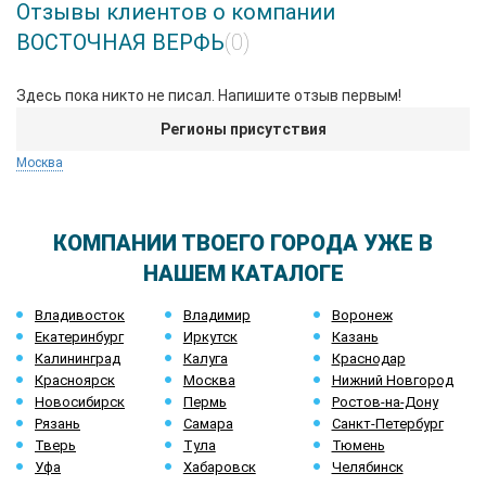
Отзывы клиентов о компании
ВОСТОЧНАЯ ВЕРФЬ
(0)
Здесь пока никто не писал. Напишите отзыв первым!
Регионы присутствия
Москва
КОМПАНИИ ТВОЕГО ГОРОДА УЖЕ В
НАШЕМ КАТАЛОГЕ
Владивосток
Владимир
Воронеж
Екатеринбург
Иркутск
Казань
Калининград
Калуга
Краснодар
Красноярск
Москва
Нижний Новгород
Новосибирск
Пермь
Ростов-на-Дону
Рязань
Самара
Санкт-Петербург
Тверь
Тула
Тюмень
Уфа
Хабаровск
Челябинск