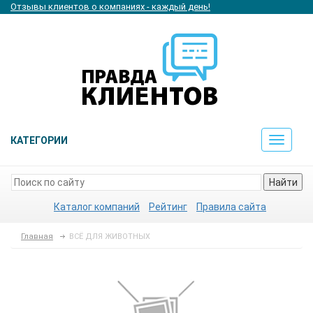
Отзывы клиентов о компаниях - каждый день!
КАТЕГОРИИ
Toggle
navigat
Найти
Каталог компаний
Рейтинг
Правила сайта
Главная
ВСЁ ДЛЯ ЖИВОТНЫХ