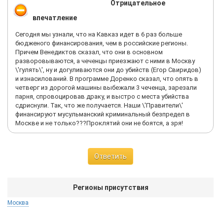
Отрицательное
впечатление
Сегодня мы узнали, что на Кавказ идет в 6 раз больше
бюдженого финансирования, чем в российские регионы.
Причем Венедиктов сказал, что они в основном
разворовываются, а чеченцы приезжают с ними в Москву
\'гулять\', ну и догуливаются они до убийств (Егор Свиридов)
и изнасилований. В программе Доренко сказал, что опять в
четверг из дорогой машины выбежали 3 чеченца, зарезали
парня, спровоцировав драку, и выстро с места убийства
сдриснули. Так, что же получается. Наши \'Правители\'
финансируют мусульманский криминальный безпредел в
Москве и не только???Проклятий они не боятся, а зря!
Ответить
Регионы присутствия
Москва