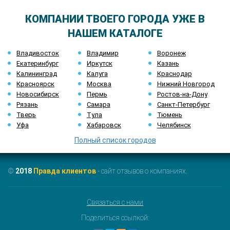
КОМПАНИИ ТВОЕГО ГОРОДА УЖЕ В
НАШЕМ КАТАЛОГЕ
Владивосток
Владимир
Воронеж
Екатеринбург
Иркутск
Казань
Калининград
Калуга
Краснодар
Красноярск
Москва
Нижний Новгород
Новосибирск
Пермь
Ростов-на-Дону
Рязань
Самара
Санкт-Петербург
Тверь
Тула
Тюмень
Уфа
Хабаровск
Челябинск
Полный список городов
©
2018
Правда клиентов
- сайт отзывов о компаниях.
Связаться с нами
Поделиться ссылкой: