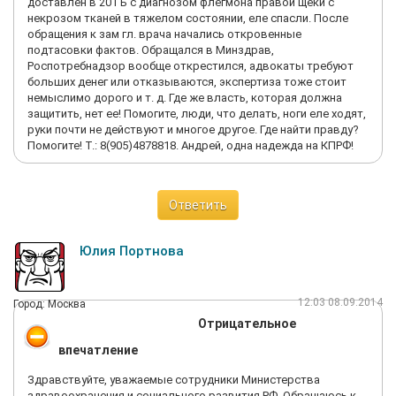
доставлен в 20 ГБ с диагнозом флегмона правой щеки с
некрозом тканей в тяжелом состоянии, еле спасли. После
обращения к зам гл. врача начались откровенные
подтасовки фактов. Обращался в Минздрав,
Роспотребнадзор вообще открестился, адвокаты требуют
больших денег или отказываются, экспертиза тоже стоит
немыслимо дорого и т. д. Где же власть, которая должна
защитить, нет ее! Помогите, люди, что делать, ноги еле ходят,
руки почти не действуют и многое другое. Где найти правду?
Помогите! Т.: 8(905)4878818. Андрей, одна надежда на КПРФ!
Ответить
Юлия Портнова
12:03 08.09.2014
Город: Москва
Отрицательное
впечатление
Здравствуйте, уважаемые сотрудники Министерства
здравоохранения и социального развития РФ. Обращаюсь к