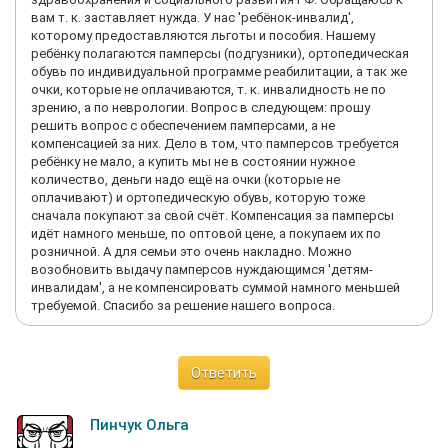
вам т. к. заставляет нужда. У нас 'ребёнок-инвалид',
которому предоставляются льготы и пособия. Нашему
ребёнку полагаются памперсы (подгузники), ортопедическая
обувь по индивидуальной программе реабилитации, а так же
очки, которые не оплачиваются, т. к. инвалидность не по
зрению, а по неврологии. Вопрос в следующем: прошу
решить вопрос с обеспечением памперсами, а не
компенсацией за них. Дело в том, что памперсов требуется
ребёнку не мало, а купить мы не в состоянии нужное
количество, деньги надо ещё на очки (которые не
оплачивают) и ортопедическую обувь, которую тоже
сначала покупают за свой счёт. Компенсация за памперсы
идёт намного меньше, по оптовой цене, а покупаем их по
розничной. А для семьи это очень накладно. Можно
возобновить выдачу памперсов нуждающимся 'детям-
инвалидам', а не компенсировать суммой намного меньшей
требуемой. Спасибо за решение нашего вопроса.
Ответить
Пинчук Ольга