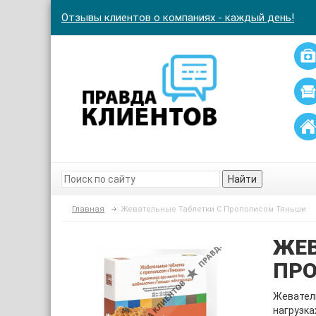
Отзывы клиентов о компаниях - каждый день!
Найти
Главная
Жевательные Таблетки С Прополисом Тяньши
ЖЕВ
ПР
Жевател
нагрузка