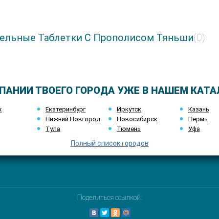
тельные Таблетки С Прополисом Тяньши
(0)
ПАНИИ ТВОЕГО ГОРОДА УЖЕ В НАШЕМ КАТА
ж
Екатеринбург
Иркутск
Казань
Нижний Новгород
Новосибирск
Пермь
Тула
Тюмень
Уфа
Полный список городов
Поделиться ссылкой: