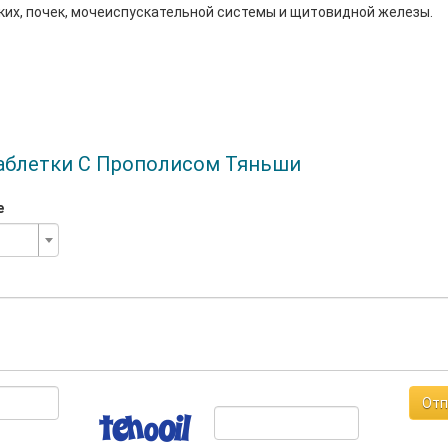
ких, почек, мочеиспускательной системы и щитовидной железы.
аблетки С Прополисом Тяньши
е
Отп