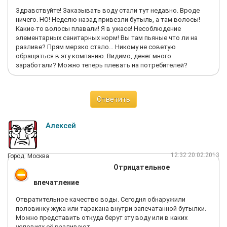
Здравствуйте! Заказывать воду стали тут недавно. Вроде
ничего. НО! Неделю назад привезли бутыль, а там волосы!
Какие-то волосы плавали! Я в ужасе! Несоблюдение
элементарных санитарных норм! Вы там пьяные что ли на
разливе? Прям мерзко стало… Никому не советую
обращаться в эту компанию. Видимо, денег много
заработали? Можно теперь плевать на потребителей?
Ответить
Алексей
12:32 20.02.2013
Город: Москва
Отрицательное
впечатление
Отвратительное качество воды. Сегодня обнаружили
половинку жука или таракана внутри запечатанной бутылки.
Можно представить откуда берут эту воду или в каких
условиях её разливают.