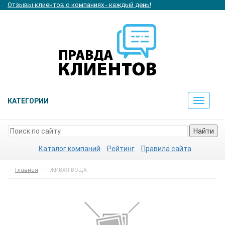
Отзывы клиентов о компаниях - каждый день!
КАТЕГОРИИ
Toggle
navigat
Найти
Каталог компаний
Рейтинг
Правила сайта
Главная
ЖИВАЯ ВОДА