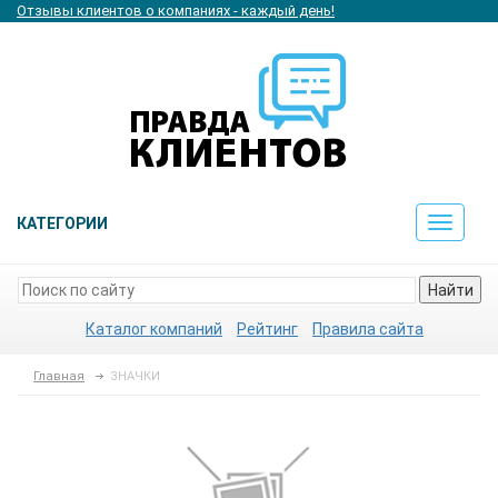
Отзывы клиентов о компаниях - каждый день!
КАТЕГОРИИ
Toggle
navigat
Найти
Каталог компаний
Рейтинг
Правила сайта
Главная
ЗНАЧКИ