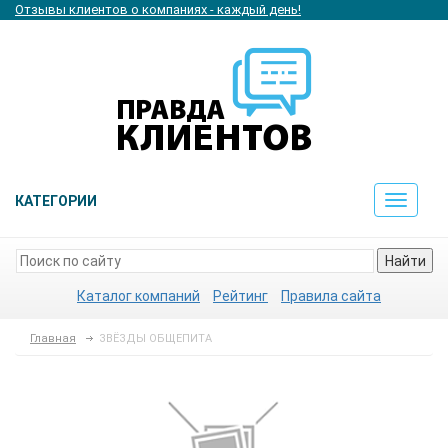
Отзывы клиентов о компаниях - каждый день!
КАТЕГОРИИ
Toggle
navigat
Найти
Каталог компаний
Рейтинг
Правила сайта
Главная
ЗВЁЗДЫ ОБЩЕПИТА