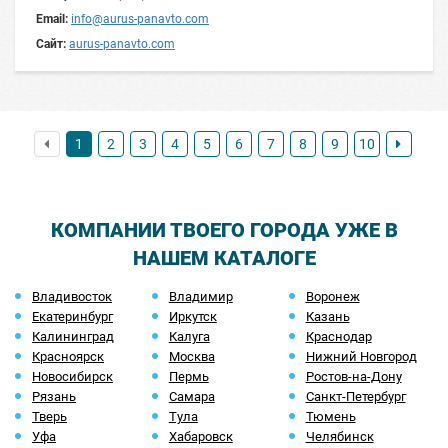
Email:
info@aurus-panavto.com
Сайт:
aurus-panavto.com
1
2
3
4
5
6
7
8
9
10
КОМПАНИИ ТВОЕГО ГОРОДА УЖЕ В
НАШЕМ КАТАЛОГЕ
Владивосток
Владимир
Воронеж
Екатеринбург
Иркутск
Казань
Калининград
Калуга
Краснодар
Красноярск
Москва
Нижний Новгород
Новосибирск
Пермь
Ростов-на-Дону
Рязань
Самара
Санкт-Петербург
Тверь
Тула
Тюмень
Уфа
Хабаровск
Челябинск