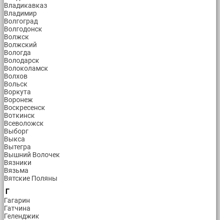
Владикавказ
Владимир
Волгоград
Волгодонск
Волжск
Волжский
Вологда
Володарск
Волоколамск
Волхов
Вольск
Воркута
Воронеж
Воскресенск
Воткинск
Всеволожск
Выборг
Выкса
Вытегра
Вышний Волочек
Вязники
Вязьма
Вятские Поляны
Г
Гагарин
Гатчина
Геленджик