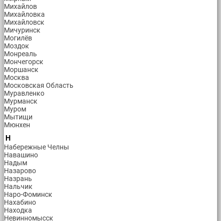
Михайлов
Михайловка
Михайловск
Мичуринск
Могилёв
Моздок
Монреаль
Мончегорск
Моршанск
Москва
Московская Область
Муравленко
Мурманск
Муром
Мытищи
Мюнхен
Н
Набережные Челны
Навашино
Надым
Назарово
Назрань
Нальчик
Наро-Фоминск
Нахабино
Находка
Невинномысск