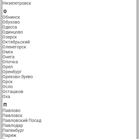
Нязепетровск
О
Обнинск
Обухово
Одесса
Одинцово
Озерск
Октябрьский
Оленегорск
Омск
Онега
Опочка
Орел
Оренбург
Орехово-Зуево
Орск
Осло
Осташков
Оха
П
Павлово
Павловск
Павловский Посад
Павлодар
Папенбург
Париж