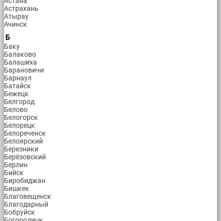
Астана
Астрахань
Атырау
Ачинск
Б
Баку
Балаково
Балашиха
Барановичи
Барнаул
Батайск
Бежецк
Белгород
Белово
Белогорск
Белорецк
Белореченск
Белоярский
Березники
Берёзовский
Берлин
Бийск
Биробиджан
Бишкек
Благовещенск
Благодарный
Бобруйск
Богородицк