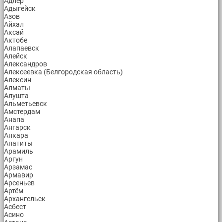
Адлер
Адыгейск
Азов
Айхал
Аксай
Актобе
Алапаевск
Алейск
Александров
Алексеевка (Белгородская область)
Алексин
Алматы
Алушта
Альметьевск
Амстердам
Анапа
Ангарск
Анкара
Апатиты
Арамиль
Аргун
Арзамас
Армавир
Арсеньев
Артём
Архангельск
Асбест
Асино