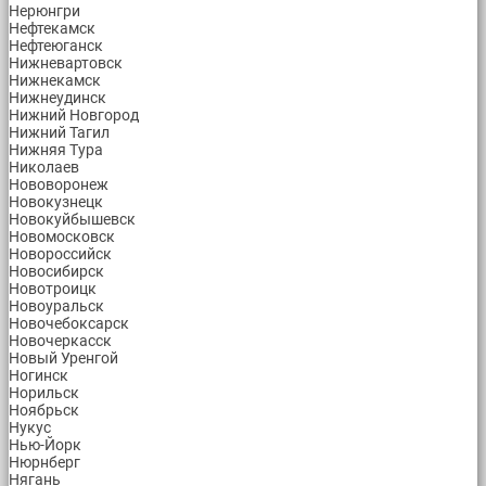
Нерюнгри
Нефтекамск
Нефтеюганск
Нижневартовск
Нижнекамск
Нижнеудинск
Нижний Новгород
Нижний Тагил
Нижняя Тура
Николаев
Нововоронеж
Новокузнецк
Новокуйбышевск
Новомосковск
Новороссийск
Новосибирск
Новотроицк
Новоуральск
Новочебоксарск
Новочеркасск
Новый Уренгой
Ногинск
Норильск
Ноябрьск
Нукус
Нью-Йорк
Нюрнберг
Нягань