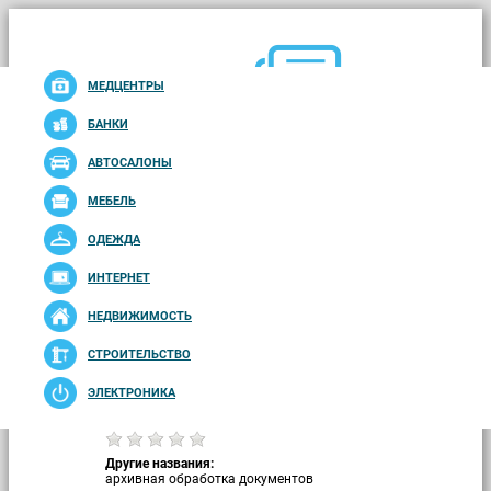
Отзывы клиентов о компаниях - каждый день!
МЕДЦЕНТРЫ
БАНКИ
АВТОСАЛОНЫ
МЕБЕЛЬ
Toggle
КАТЕГОРИИ
navigation
ОДЕЖДА
ИНТЕРНЕТ
Найти
НЕДВИЖИМОСТЬ
Каталог компаний
Рейтинг
Правила сайта
СТРОИТЕЛЬСТВО
Главная
Архив-Гарант
ЭЛЕКТРОНИКА
Рейтинг компании:
Другие названия:
архивная обработка документов