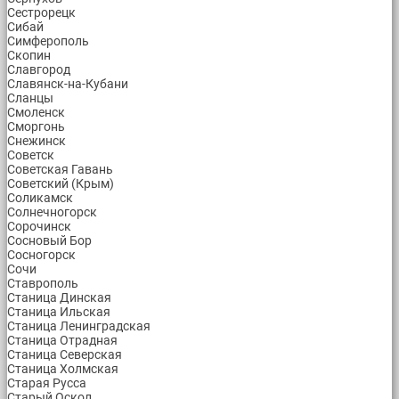
Сестрорецк
Сибай
Симферополь
Скопин
Славгород
Славянск-на-Кубани
Сланцы
Смоленск
Сморгонь
Снежинск
Советск
Советская Гавань
Советский (Крым)
Соликамск
Солнечногорск
Сорочинск
Сосновый Бор
Сосногорск
Сочи
Ставрополь
Станица Динская
Станица Ильская
Станица Ленинградская
Станица Отрадная
Станица Северская
Станица Холмская
Старая Русса
Старый Оскол