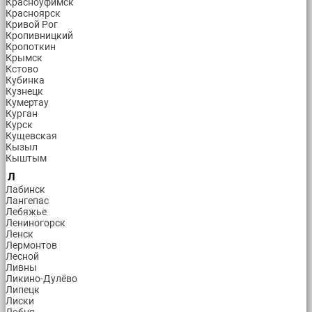
Красноуфимск
Красноярск
Кривой Рог
Кропивницкий
Кропоткин
Крымск
Кстово
Кубинка
Кузнецк
Кумертау
Курган
Курск
Кущевская
Кызыл
Кыштым
Л
Лабинск
Лангепас
Лебяжье
Лениногорск
Ленск
Лермонтов
Лесной
Ливны
Ликино-Дулёво
Липецк
Лиски