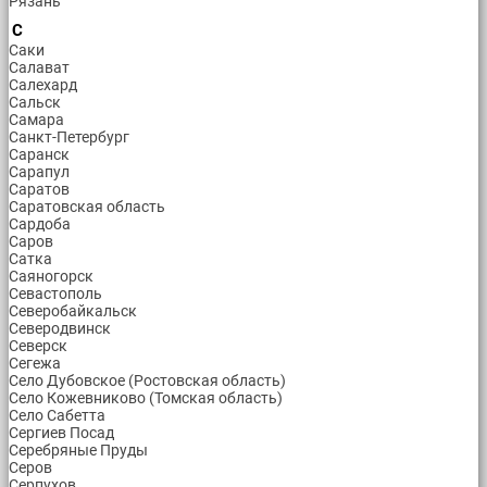
Рязань
С
Саки
Салават
Салехард
Сальск
Самара
Санкт-Петербург
Саранск
Сарапул
Саратов
Саратовская область
Сардоба
Саров
Сатка
Саяногорск
Севастополь
Северобайкальск
Северодвинск
Северск
Сегежа
Село Дубовское (Ростовская область)
Село Кожевниково (Томская область)
Село Сабетта
Сергиев Посад
Серебряные Пруды
Серов
Серпухов