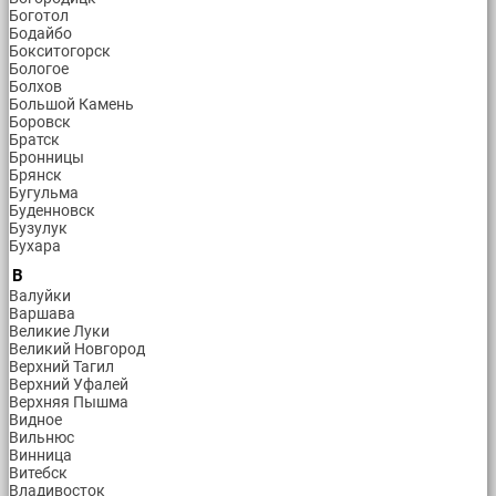
Боготол
Бодайбо
Бокситогорск
Бологое
Болхов
Большой Камень
Боровск
Братск
Бронницы
Брянск
Бугульма
Буденновск
Бузулук
Бухара
В
Валуйки
Варшава
Великие Луки
Великий Новгород
Верхний Тагил
Верхний Уфалей
Верхняя Пышма
Видное
Вильнюс
Винница
Витебск
Владивосток