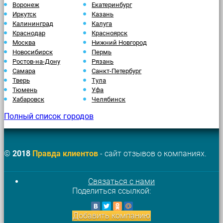
Воронеж
Екатеринбург
Иркутск
Казань
Калининград
Калуга
Краснодар
Красноярск
Москва
Нижний Новгород
Новосибирск
Пермь
Ростов-на-Дону
Рязань
Самара
Санкт-Петербург
Тверь
Тула
Тюмень
Уфа
Хабаровск
Челябинск
Полный список городов
©
2018
Правда клиентов
- сайт отзывов о компаниях.
Связаться с нами
Поделиться ссылкой:
Добавить компанию