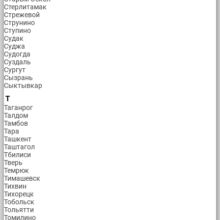
Стерлитамак
Стрежевой
Струнино
Ступино
Судак
Суджа
Судогда
Суздаль
Сургут
Сызрань
Сыктывкар
Т
Таганрог
Талдом
Тамбов
Тара
Ташкент
Таштагол
Тбилиси
Тверь
Темрюк
Тимашевск
Тихвин
Тихорецк
Тобольск
Тольятти
Томилино