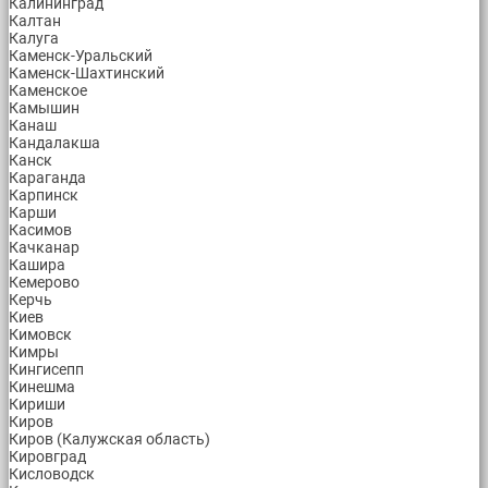
Калининград
Калтан
Калуга
Каменск-Уральский
Каменск-Шахтинский
Каменское
Камышин
Канаш
Кандалакша
Канск
Караганда
Карпинск
Карши
Касимов
Качканар
Кашира
Кемерово
Керчь
Киев
Кимовск
Кимры
Кингисепп
Кинешма
Кириши
Киров
Киров (Калужская область)
Кировград
Кисловодск