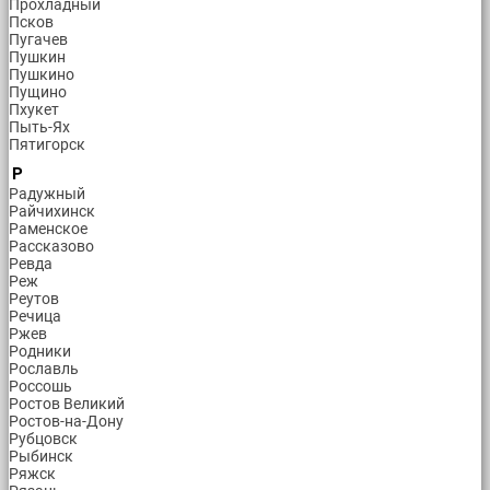
Прохладный
Псков
Пугачев
Пушкин
Пушкино
Пущино
Пхукет
Пыть-Ях
Пятигорск
Р
Радужный
Райчихинск
Раменское
Рассказово
Ревда
Реж
Реутов
Речица
Ржев
Родники
Рославль
Россошь
Ростов Великий
Ростов-на-Дону
Рубцовск
Рыбинск
Ряжск