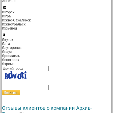
Энгельс
Ю
Югорск
Югра
Южно-Сахалинск
Южноуральск
Юрьевец
Я
Якутск
Ялта
Ялуторовск
Янаул
Ярославль
Ясногорск
Яхрома
Добавить
Отзывы клиентов о компании Архив-