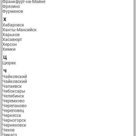
Франкфурт-на-Майне
Фрязино
Фурманов
Х
Хабаровск
Ханты-Мансийск
Харьков
Хасавюрт
Херсон
Химки
Ц
Цюрих
Ч
Чайковский
Чайковский
Чапаевск
Чебоксары
Челябинск
Черемхово
Черепаново
Череповец
Черкесск
Черногорск
Черняховск
Чехов
Чикаго