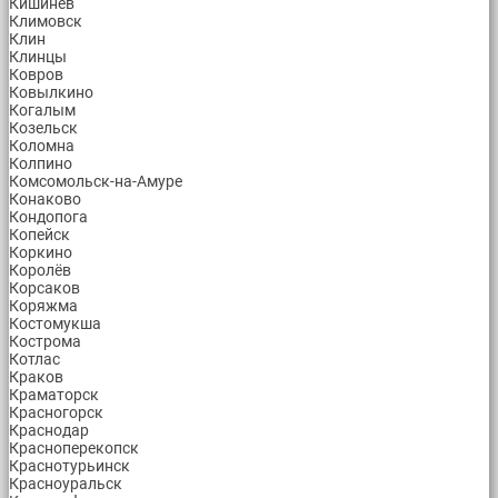
Кишинев
Климовск
Клин
Клинцы
Ковров
Ковылкино
Когалым
Козельск
Коломна
Колпино
Комсомольск-на-Амуре
Конаково
Кондопога
Копейск
Коркино
Королёв
Корсаков
Коряжма
Костомукша
Кострома
Котлас
Краков
Краматорск
Красногорск
Краснодар
Красноперекопск
Краснотурьинск
Красноуральск