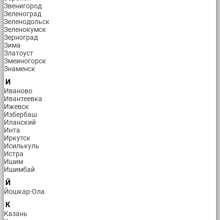
Звенигород
Зеленоград
Зеленодольск
Зеленокумск
Зерноград
Зима
Златоуст
Змеиногорск
Знаменск
И
Иваново
Ивантеевка
Ижевск
Избербаш
Иланский
Инта
Иркутск
Исилькуль
Истра
Ишим
Ишимбай
Й
Йошкар-Ола
К
Казань