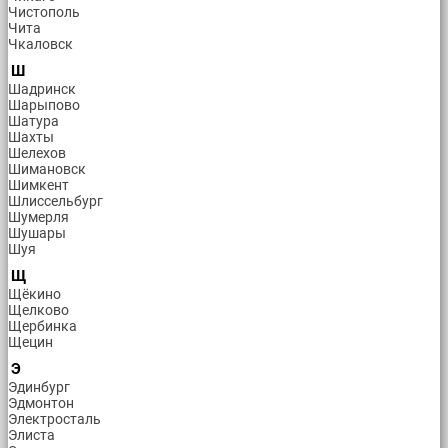
Чистополь
Чита
Чкаловск
Ш
Шадринск
Шарыпово
Шатура
Шахты
Шелехов
Шимановск
Шимкент
Шлиссельбург
Шумерля
Шушары
Шуя
Щ
Щёкино
Щелково
Щербинка
Щецин
Э
Эдинбург
Эдмонтон
Электросталь
Элиста