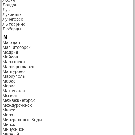
Лобня
Лондон
Луга
Луховицы
Лучегорск
Лыткарино
Люберцы
М
Магадан
Магнитогорск
Мадрид
Майкоп
Малаховка
Малоярославец
Мантурово
Мариуполь
Маркс
Маркс
Махачкала
Мегион
Межвежьегорск
Междуреченск
Миасс
Милан
Минеральные Воды
Минск
Минусинск
Мирный