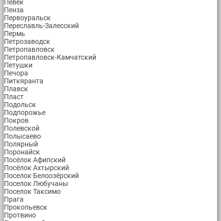
Певек
Пенза
Первоуральск
Переславль-Залесский
Пермь
Петрозаводск
Петропавловск
Петропавловск-Камчатский
Петушки
Печора
Питкяранта
Плавск
Пласт
Подольск
Подпорожье
Покров
Полевской
Полысаево
Полярный
Поронайск
Посёлок Афипский
Посёлок Ахтырский
Поселок Белоозёрский
Поселок Любучаны
Поселок Таксимо
Прага
Прокопьевск
Протвино