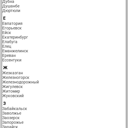
Дубна
Душанбе
Дюртюли
Е
Евпатория
Егорьевск
Ейск
Екатеринбург
Елабуга
Елец
Еманжелинск
Ереван
Ессентуки
Ж
Жезказган
Железногорск
Железнодорожный
Жигулевск
Житомир
Жуковский
З
Забайкальск
Заволжье
Заозерск
Запорожье
Зарайск