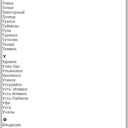
Томск
Топки
Трёхгорный
Троицк
Туапсе
Туймазы
Тула
Туринск
Тучково
Тында
Тюмень
У
Удомля
Улан-Удэ
Ульяновск
Урюпинск
Усинск
Уссурийск
Усть- Илимск
Усть-Илимск
Усть-Лабинск
Уфа
Ухта
Учалы
Ф
Феодосия