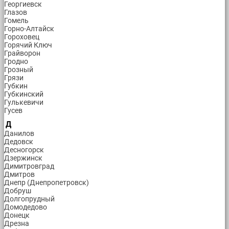
Георгиевск
Глазов
Гомель
Горно-Алтайск
Гороховец
Горячий Ключ
Грайворон
Гродно
Грозный
Грязи
Губкин
Губкинский
Гулькевичи
Гусев
Д
Данилов
Дедовск
Десногорск
Дзержинск
Димитровград
Дмитров
Днепр (Днепропетровск)
Добруш
Долгопрудный
Домодедово
Донецк
Дрезна