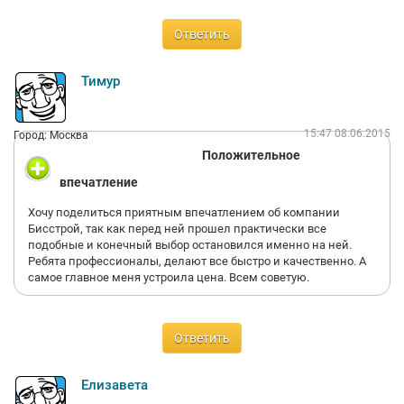
В целом впечатления неплохие. Самое главное – он теплый,
обогревается котлом мощностью 7 кВт. Приезжаю из
Ответить
командировки, начинаю топить – через несколько минут в
доме уже можно снять куртку, а через час «программные» +
21. В качестве утеплителя использовал пенополистирол 150
Тимур
мм, хоть и говорят, что это не лучшее решение. Но в моем
доме оно пока себя оправдывает. Стены ровные, можно было
покрыть облицовочной плиткой хоть «под кирпич», хоть «под
15:47 08.06.2015
Город: Москва
природный камень», да хоть под мрамор, чтобы было как в
Положительное
Афинах, но я не стал выпендриваться, просто заштукатурил и
покрасил. Смотрится очень достойно. Персонал в Бисстрой
впечатление
оказался довольно вежливый и квалифицированный, любые
вопросы в процессе строительства решались быстро и
Хочу поделиться приятным впечатлением об компании
грамотно, без 'непредвиденных' затрат и нервотрёпки. В
Бисстрой, так как перед ней прошел практически все
целом очень доволен! Соседи оценили и тоже планируют
подобные и конечный выбор остановился именно на ней.
сменить свои 'сарайчики', тем более, что затраты в сравнении
Ребята профессионалы, делают все быстро и качественно. А
с кирпичом или пеноблоками в разы меньше!
самое главное меня устроила цена. Всем советую.
Ответить
Елизавета