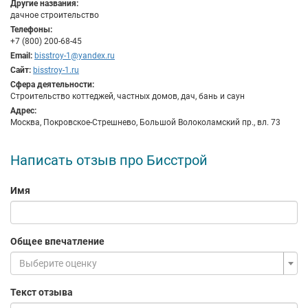
подробную консультацию по выбору варианта, идеально
Другие названия:
подходящего именно для вас.
дачное строительство
Телефоны:
Для более подробной консультации необходим выезд
+7 (800) 200-68-45
профессионала на место и оценка ситуации. Мы
Email:
bisstroy-1@yandex.ru
предоставляем эту услугу для своих клиентов быстро и
Сайт:
bisstroy-1.ru
качественно. Приехав на место, специалист сможет конкретно
Сфера деятельности:
разобраться в существующих проблемах с имеющимся
Строительство коттеджей, частных домов, дач, бань и саун
строением или оценить возможности и перспективы
Адрес:
возведения нового здания.
Москва, Покровское-Стрешнево, Большой Волоколамский пр., вл. 73
В каталоге представлены дома, имеющие различные
основания – и по цене, и по качеству, из которых клиент
Написать отзыв про Бисстрой
любого достатка сможет выбрать подходящий для себя
вариант.
Имя
Компания «БИССТРОЙ» активно развивает и продвигает на
рынке строительных услуг популярную в европейских странах
и США технологию каркасного домостроения. Данный
Общее впечатление
вариант экономит и средства заказчика, и его время. Поэтому
мы считаем своим долгом способствовать его популяризаци в
Выберите оценку
России.
Мы уверены: не бывает плохих технологий строительства, есть
Текст отзыва
безответственные строители. Но в компании «БИССТРОЙ»