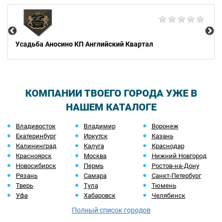
Go
Усадьба Аносино КП Английский Квартал
КОМПАНИИ ТВОЕГО ГОРОДА УЖЕ В
НАШЕМ КАТАЛОГЕ
Владивосток
Владимир
Воронеж
Екатеринбург
Иркутск
Казань
Калининград
Калуга
Краснодар
Красноярск
Москва
Нижний Новгород
Новосибирск
Пермь
Ростов-на-Дону
Рязань
Самара
Санкт-Петербург
Тверь
Тула
Тюмень
Уфа
Хабаровск
Челябинск
Полный список городов