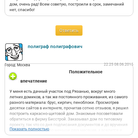
дом, очень рад! Всем советую, построили в срок, замечаний
нет, спасибо!
Ответить
полиграф полиграфович
22:25 08.06.2015
Город: Москва
Положительное
впечатление
У меня есть дачный участок под Рязанью, вокруг много
летних домиков, а так же постоянного проживания, из самого
разного материала: брус, кирпич, пеноблоки. Просмотрев
десятки сайтов в интернете, прочитав сотню отзывов, я решил
построить каркасно-щитовой дом. Знакомые посоветовали
обратиться в фирму Бисстрой. Заказывал дом по типовому
проекту, так что со дня подписания документов и до вручения
Показать полностью
ключей у меня прошло меньше двух месяцев, а вселится и
жить я смог еще до окончания строительства. Дому два года.