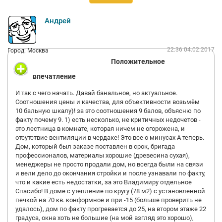
Андрей
22:36 04.02.2017
Город: Москва
Положительное
впечатление
И так с чего начать. Давай банальное, но актуальное.
Соотношения цены и качества, для объективности возьмём
10 бальную шкалу)! за это соотношения 9 балов, объясню по
факту почему 9. 1) есть несколько, не критичных недочетов -
это лестница в комнате, которая ничем не огорожена, и
отсутствие вентиляции в чердаке! Это все о минусах А теперь.
Дом, который был заказе поставлен в срок, бригада
профессионалов, материалы хорошие (древесина сухая),
менеджеры не просто продали дом, но всегда были на связи
и вели дело до окончания стройки и после узнавали по факту,
что и какие есть недостатки, за это Владимиру отдельное
Спасибо! В доме с утепление по кругу (78 м2) с установленной
печкой на 70 кв. конформное и при -15 (больше проверить не
удалось), дом по факту прогревается до 25, на втором этаже 22
градуса, окна хоть не большие (на мой взгляд это хорошо),