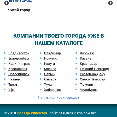
Читай-город
КОМПАНИИ ТВОЕГО ГОРОДА УЖЕ В
НАШЕМ КАТАЛОГЕ
Владивосток
Владимир
Воронеж
Екатеринбург
Иркутск
Казань
Калининград
Калуга
Краснодар
Красноярск
Москва
Нижний Новгород
Новосибирск
Пермь
Ростов-на-Дону
Рязань
Самара
Санкт-Петербург
Тверь
Тула
Тюмень
Уфа
Хабаровск
Челябинск
Полный список городов
©
2018
Правда клиентов
- сайт отзывов о компаниях.