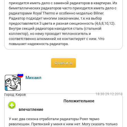
приходится иметь дело с заменой радиаторов в квартирах. Из
биметаллических радиаторов часто приходится иметь дело с
радиаторами Royal Thermo и особенно моделью Biliner.
Радиатор подходит многим заказчикам, т.к на выбор
предоставляется 3 цвета и разная секционность (4,6,8,10,12).
Внутри секций радиатора находится сталь (стальной
коллектор), но нему проходит теплоноситель и
соответственно алюминий не контактирует с ним. Что
повышает надежность радиатора.
Ответить
Михаил
18:30 29.12.2018
Город: Киров
Положительное
впечатление
У нас два сезона отработали радиаторы Роял термо
революшен. Претензий у меня к ним нет. Могу сказать только