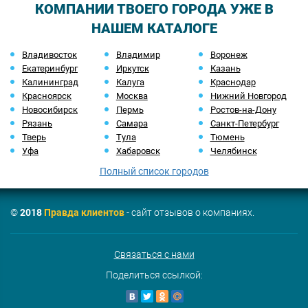
КОМПАНИИ ТВОЕГО ГОРОДА УЖЕ В
НАШЕМ КАТАЛОГЕ
Владивосток
Владимир
Воронеж
Екатеринбург
Иркутск
Казань
Калининград
Калуга
Краснодар
Красноярск
Москва
Нижний Новгород
Новосибирск
Пермь
Ростов-на-Дону
Рязань
Самара
Санкт-Петербург
Тверь
Тула
Тюмень
Уфа
Хабаровск
Челябинск
Полный список городов
©
2018
Правда клиентов
- сайт отзывов о компаниях.
Связаться с нами
Поделиться ссылкой: