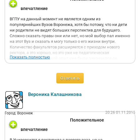
впечатление
ВГПУ на данный момент не является одним из
популярнейших Вузов Воронежа, хотя бы потому, что ни дети
ни родители не видят больших перспектив для будущего.
Сложно сказать правы они или нет, но мой выбор пал именно
на этот Вуз и сказать я могу только о его жизни внутри.
Количество факультетов расширяется с приходом нового
ректора, а это хорошо, но это уже не педагогическая
Показать полностью
направленность, и такой опыт уже были закончился он
сокращением этих же кафедр. Студенческая жизнь не
сказать, что прям много всего, но все же праздники концерты
проводятся студентами и довольно красочные, так же
Ответить
поездки в ДОЛ "Спутник" студентами для проведения КВН,
запоминающееся мероприятие. Сессии сдаются со
скрипами, если, что то упустить, коррупция все таки там не
Вероника Калашникова
так цветет, поскольку педагогический состав во многих своих
рядах старых взглядов, но к счастью или сожалению их ряды
редеют. Итак в общем и в целом посетите страничку Вуза там
20:26 01.11.2015
Город: Воронеж
много написано, а я скажу, что не пожалела о выборе, хотя и
Положительное
не уверена, что легко мне будет с поиском вакансии.
впечатление
В Университет я поступила с первого раза, но на