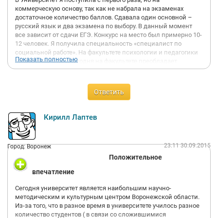
коммерческую основу, так как не набрала на экзаменах
достаточное количество баллов. Сдавала один основной –
русский язык и два экзамена по выбору. В данный момент
все зависит от сдачи ЕГЭ. Конкурс на место был примерно 10-
12 человек. Я получила специальность «специалист по
социальной работе». На факультете психологии и педагогики
Показать полностью
проучилась 5 лет. Сегодня на факультете преобладает
бакалавриат, сроком обучения 4 года с дальнейшим
поступлением в магистратуру. В нашей группе училось 14
человек, на факультете примерно около 300. Учебный процесс
Ответить
был разработан со всеми стандартами, студенты получая
знания и навыки были полностью вовлечены в процесс
обучения, но также и не забывали об отдыхе.
Кирилл Лаптев
Высококвалифицированные преподаватели, имеющие
различные звания и регалии преподносили материал
доступным языком для каждого студента. Добрый и
23:11 30.09.2015
Город: Воронеж
отзывчивый декан факультета преподавал философию.
Положительное
Разнообразная студенческая жизнь включала в себя
конференции, семинары, приезд представителей
впечатление
зарубежный университетов, поездки в различные города,
отдых на базе в Чернолучье. Все экзамены и зачеты были
Сегодня университет является наибольшим научно-
сданы мной с помощью знаний, мысль о том, что экзамен
методическим и культурным центром Воронежской области.
можно «купить» даже не возникала. Диплом я окончила с
Из-за того, что в разное время в университете училось разное
отличием, по специальности работала, но не долго.
количество студентов ( в связи со сложившимися