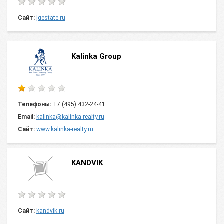
Сайт:
jqestate.ru
Kalinka Group
Телефоны:
+7 (495) 432-24-41
Email:
kalinka@kalinka-realty.ru
Сайт:
www.kalinka-realty.ru
KANDVIK
Сайт:
kandvik.ru