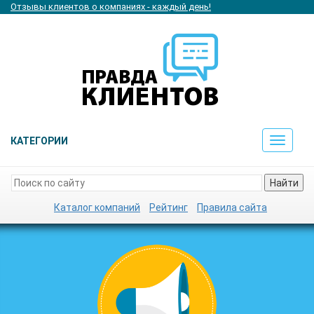
Отзывы клиентов о компаниях - каждый день!
КАТЕГОРИИ
Toggle
navigat
Найти
Каталог компаний
Рейтинг
Правила сайта