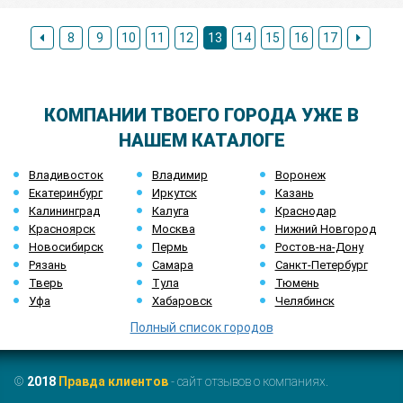
8
9
10
11
12
13
14
15
16
17
КОМПАНИИ ТВОЕГО ГОРОДА УЖЕ В
НАШЕМ КАТАЛОГЕ
Владивосток
Владимир
Воронеж
Екатеринбург
Иркутск
Казань
Калининград
Калуга
Краснодар
Красноярск
Москва
Нижний Новгород
Новосибирск
Пермь
Ростов-на-Дону
Рязань
Самара
Санкт-Петербург
Тверь
Тула
Тюмень
Уфа
Хабаровск
Челябинск
Полный список городов
©
2018
Правда клиентов
- сайт отзывов о компаниях.