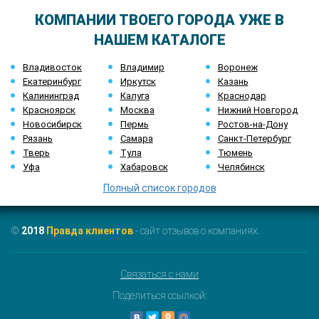
КОМПАНИИ ТВОЕГО ГОРОДА УЖЕ В
НАШЕМ КАТАЛОГЕ
Владивосток
Владимир
Воронеж
Екатеринбург
Иркутск
Казань
Калининград
Калуга
Краснодар
Красноярск
Москва
Нижний Новгород
Новосибирск
Пермь
Ростов-на-Дону
Рязань
Самара
Санкт-Петербург
Тверь
Тула
Тюмень
Уфа
Хабаровск
Челябинск
Полный список городов
©
2018
Правда клиентов
- сайт отзывов о компаниях.
Связаться с нами
Поделиться ссылкой: