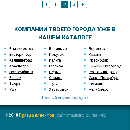
1
2
3
КОМПАНИИ ТВОЕГО ГОРОДА УЖЕ В
НАШЕМ КАТАЛОГЕ
Владивосток
Владимир
Воронеж
Екатеринбург
Иркутск
Казань
Калининград
Калуга
Краснодар
Красноярск
Москва
Нижний Новгород
Новосибирск
Пермь
Ростов-на-Дону
Рязань
Самара
Санкт-Петербург
Тверь
Тула
Тюмень
Уфа
Хабаровск
Челябинск
Полный список городов
©
2018
Правда клиентов
- сайт отзывов о компаниях.