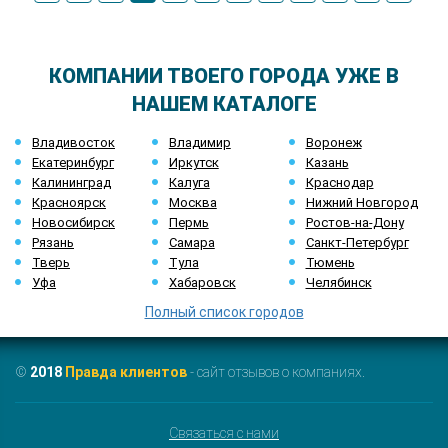
КОМПАНИИ ТВОЕГО ГОРОДА УЖЕ В
НАШЕМ КАТАЛОГЕ
Владивосток
Владимир
Воронеж
Екатеринбург
Иркутск
Казань
Калининград
Калуга
Краснодар
Красноярск
Москва
Нижний Новгород
Новосибирск
Пермь
Ростов-на-Дону
Рязань
Самара
Санкт-Петербург
Тверь
Тула
Тюмень
Уфа
Хабаровск
Челябинск
Полный список городов
©
2018
Правда клиентов
- сайт отзывов о компаниях.
Связаться с нами