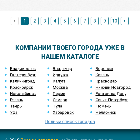
1
2
3
4
5
6
7
8
9
10
КОМПАНИИ ТВОЕГО ГОРОДА УЖЕ В
НАШЕМ КАТАЛОГЕ
Владивосток
Владимир
Воронеж
Екатеринбург
Иркутск
Казань
Калининград
Калуга
Краснодар
Красноярск
Москва
Нижний Новгород
Новосибирск
Пермь
Ростов-на-Дону
Рязань
Самара
Санкт-Петербург
Тверь
Тула
Тюмень
Уфа
Хабаровск
Челябинск
Полный список городов