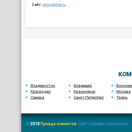
Сайт:
avto-partner.ru
КОМ
Владивосток
Владимир
Вороне
Краснодар
Красноярск
Москва
Самара
Санкт-Петербург
Тверь
©
2018
Правда клиентов
- сайт отзывов о компаниях.