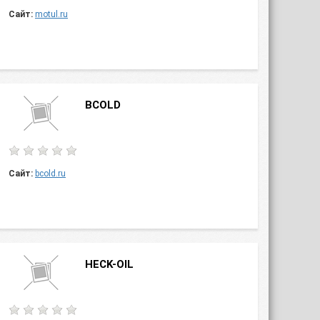
Сайт:
motul.ru
BCOLD
Сайт:
bcold.ru
HECK-OIL