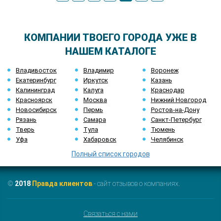
КОМПАНИИ ТВОЕГО ГОРОДА УЖЕ В
НАШЕМ КАТАЛОГЕ
Владивосток
Владимир
Воронеж
Екатеринбург
Иркутск
Казань
Калининград
Калуга
Краснодар
Красноярск
Москва
Нижний Новгород
Новосибирск
Пермь
Ростов-на-Дону
Рязань
Самара
Санкт-Петербург
Тверь
Тула
Тюмень
Уфа
Хабаровск
Челябинск
Полный список городов
©
2018
Правда клиентов
- сайт отзывов о компаниях.
Связаться с нами