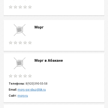
Морг
Морг в Абакане
Телефоны:
8(920)390-55-58
Email:
morg.gor.gbuz@bk.ru
Сайт:
morg-ru