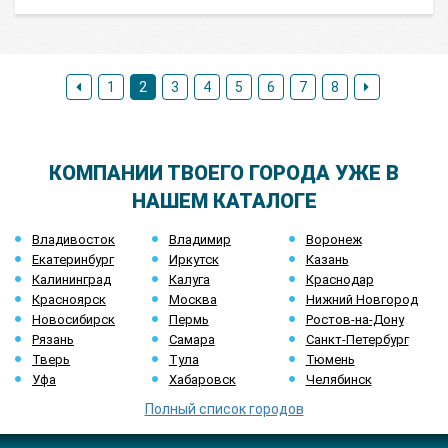
1
2
3
4
5
6
7
8
КОМПАНИИ ТВОЕГО ГОРОДА УЖЕ В
НАШЕМ КАТАЛОГЕ
Владивосток
Владимир
Воронеж
Екатеринбург
Иркутск
Казань
Калининград
Калуга
Краснодар
Красноярск
Москва
Нижний Новгород
Новосибирск
Пермь
Ростов-на-Дону
Рязань
Самара
Санкт-Петербург
Тверь
Тула
Тюмень
Уфа
Хабаровск
Челябинск
Полный список городов