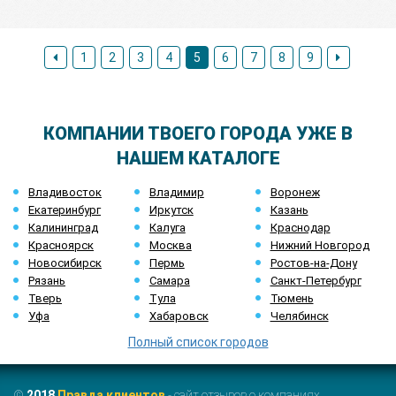
1
2
3
4
5
6
7
8
9
КОМПАНИИ ТВОЕГО ГОРОДА УЖЕ В
НАШЕМ КАТАЛОГЕ
Владивосток
Владимир
Воронеж
Екатеринбург
Иркутск
Казань
Калининград
Калуга
Краснодар
Красноярск
Москва
Нижний Новгород
Новосибирск
Пермь
Ростов-на-Дону
Рязань
Самара
Санкт-Петербург
Тверь
Тула
Тюмень
Уфа
Хабаровск
Челябинск
Полный список городов
©
2018
Правда клиентов
- сайт отзывов о компаниях.