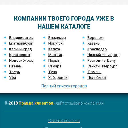
КОМПАНИИ ТВОЕГО ГОРОДА УЖЕ В
НАШЕМ КАТАЛОГЕ
Владивосток
Владимир
Воронеж
Екатеринбург
Иркутск
Казань
Калининград
Калуга
Краснодар
Красноярск
Москва
Нижний Новгород
Новосибирск
Пермь
Ростов-на-Дону
Рязань
Самара
Санкт-Петербург
Тверь
Тула
Тюмень
Уфа
Хабаровск
Челябинск
Полный список городов
©
2018
Правда клиентов
- сайт отзывов о компаниях.
Связаться с нами