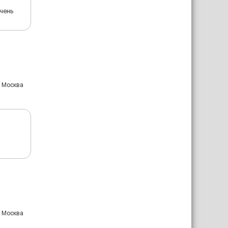
чень
: Москва
: Москва