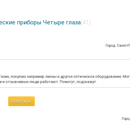
еские приборы Четыре глаза
(41)
Город: Санкт-П
газин, покупаю например линзы и другое оптическое оборудование. Мог
е и отзывчивые люди работают. Помогут, подскажут.
Ответить
Горо