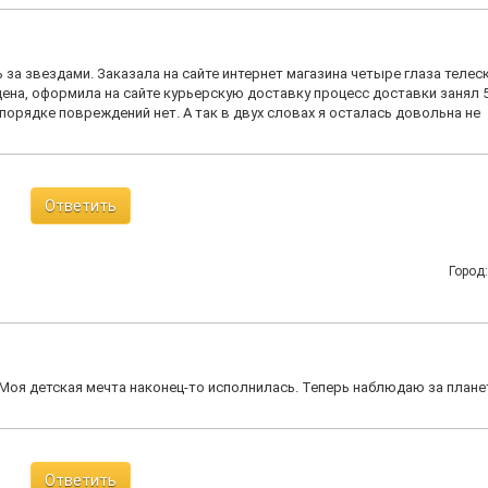
а звездами. Заказала на сайте интернет магазина четыре глаза телес
цена, оформила на сайте курьерскую доставку процесс доставки занял 5
порядке повреждений нет. А так в двух словах я осталась довольна не
Ответить
Город
Моя детская мечта наконец-то исполнилась. Теперь наблюдаю за плане
Ответить