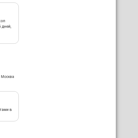
коп
 дней,
: Москва
тами в