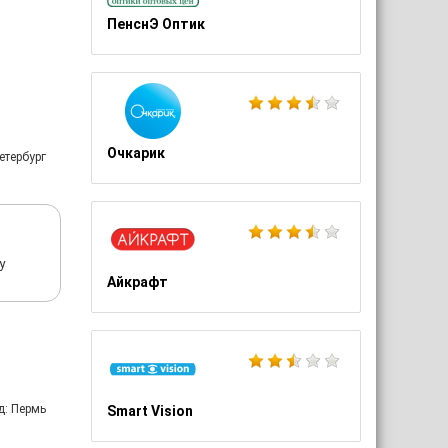
ПенснЭ Оптик
Очкарик
етербург
у
Айкрафт
д: Пермь
Smart Vision