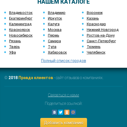
НАШЕМ КАТАЛОГЕ
Владивосток
Владимир
Воронеж
Екатеринбург
Иркутск
Казань
Калининград
Калуга
Краснодар
Красноярск
Москва
Нижний Новгород
Новосибирск
Пермь
Ростов-на-Дону
Рязань
Самара
Санкт-Петербург
Тверь
Тула
Тюмень
Уфа
Хабаровск
Челябинск
Полный список городов
©
2018
Правда клиентов
- сайт отзывов о компаниях.
Связаться с нами
Поделиться ссылкой:
Добавить компанию