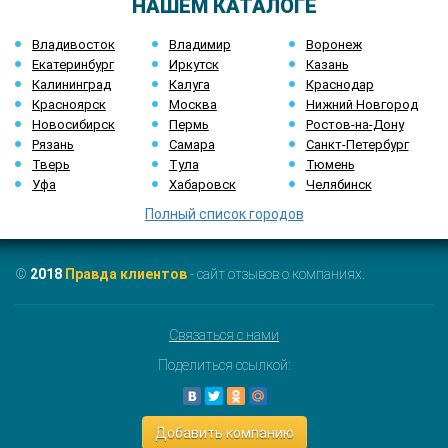
НАШЕМ КАТАЛОГЕ
Владивосток
Владимир
Воронеж
Екатеринбург
Иркутск
Казань
Калининград
Калуга
Краснодар
Красноярск
Москва
Нижний Новгород
Новосибирск
Пермь
Ростов-на-Дону
Рязань
Самара
Санкт-Петербург
Тверь
Тула
Тюмень
Уфа
Хабаровск
Челябинск
Полный список городов
©
2018
Правда клиентов
- сайт отзывов о компаниях.
Связаться с нами
Поделиться ссылкой:
Добавить компанию