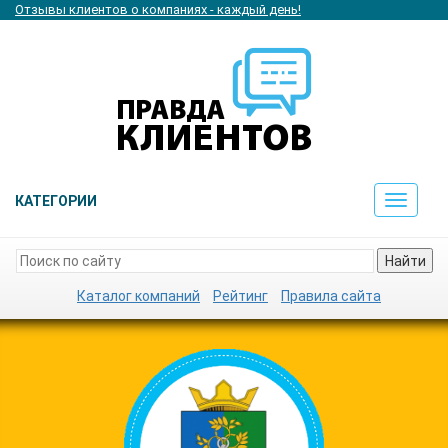
Отзывы клиентов о компаниях - каждый день!
КАТЕГОРИИ
Toggle
navigat
Найти
Каталог компаний
Рейтинг
Правила сайта