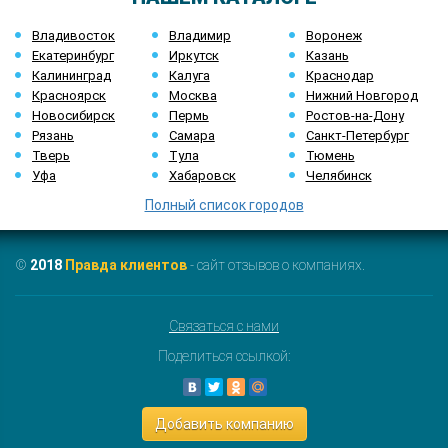
Владивосток
Владимир
Воронеж
Екатеринбург
Иркутск
Казань
Калининград
Калуга
Краснодар
Красноярск
Москва
Нижний Новгород
Новосибирск
Пермь
Ростов-на-Дону
Рязань
Самара
Санкт-Петербург
Тверь
Тула
Тюмень
Уфа
Хабаровск
Челябинск
Полный список городов
©
2018
Правда клиентов
- сайт отзывов о компаниях.
Связаться с нами
Поделиться ссылкой:
Добавить компанию