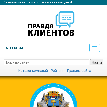
Отзывы клиентов о компаниях - каждый день!
КАТЕГОРИИ
Toggle
navigat
Найти
Каталог компаний
Рейтинг
Правила сайта