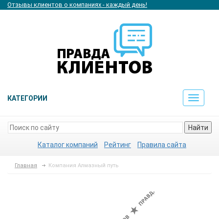
Отзывы клиентов о компаниях - каждый день!
КАТЕГОРИИ
Toggle
navigat
Найти
Каталог компаний
Рейтинг
Правила сайта
Главная
Компания Алмазный путь