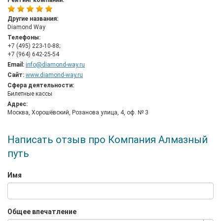
Рейтинг компании:
обслуживания для всех категорий клиентов. На сайте
организации можно найти чартерные авиабилеты на
Другие названия:
самолеты, маршруты которых связывают десятки
Diamond Way
аэропортов по всему миру. При желании можно заказать
Телефоны:
билеты в Болгарию, Грецию, Италию, Тунис, Турцию и другие
+7 (495) 223-10-88;
страны. Главное – иметь желание. А решение поставленной
+7 (964) 642-25-54
задачи сотрудники компании возьмут на себя.
Email:
info@diamond-way.ru
Сайт:
www.diamond-way.ru
Сфера деятельности:
Билетные кассы
Адрес:
Москва, Хорошёвский, Розанова улица, 4, оф. № 3
Написать отзыв про Компания Алмазный
путь
Имя
Общее впечатление