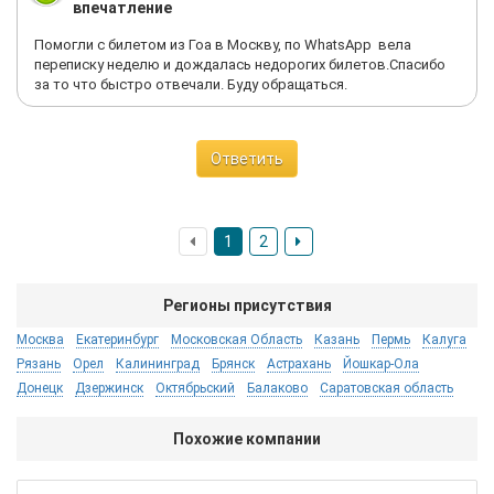
впечатление
Помогли с билетом из Гоа в Москву, по WhatsApp вела
переписку неделю и дождалась недорогих билетов.Спасибо
за то что быстро отвечали. Буду обращаться.
Ответить
1
2
Регионы присутствия
Москва
Екатеринбург
Московская Область
Казань
Пермь
Калуга
Рязань
Орел
Калининград
Брянск
Астрахань
Йошкар-Ола
Донецк
Дзержинск
Октябрьский
Балаково
Саратовская область
Похожие компании
S7 