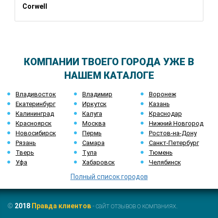
Corwell
КОМПАНИИ ТВОЕГО ГОРОДА УЖЕ В
НАШЕМ КАТАЛОГЕ
Владивосток
Владимир
Воронеж
Екатеринбург
Иркутск
Казань
Калининград
Калуга
Краснодар
Красноярск
Москва
Нижний Новгород
Новосибирск
Пермь
Ростов-на-Дону
Рязань
Самара
Санкт-Петербург
Тверь
Тула
Тюмень
Уфа
Хабаровск
Челябинск
Полный список городов
©
2018
Правда клиентов
- сайт отзывов о компаниях.