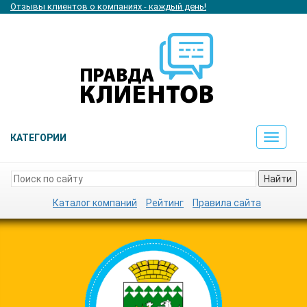
Отзывы клиентов о компаниях - каждый день!
КАТЕГОРИИ
Toggle
navigat
Найти
Каталог компаний
Рейтинг
Правила сайта