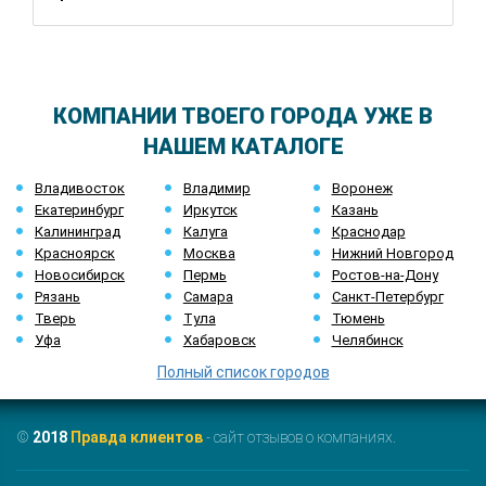
КОМПАНИИ ТВОЕГО ГОРОДА УЖЕ В
НАШЕМ КАТАЛОГЕ
Владивосток
Владимир
Воронеж
Екатеринбург
Иркутск
Казань
Калининград
Калуга
Краснодар
Красноярск
Москва
Нижний Новгород
Новосибирск
Пермь
Ростов-на-Дону
Рязань
Самара
Санкт-Петербург
Тверь
Тула
Тюмень
Уфа
Хабаровск
Челябинск
Полный список городов
©
2018
Правда клиентов
- сайт отзывов о компаниях.