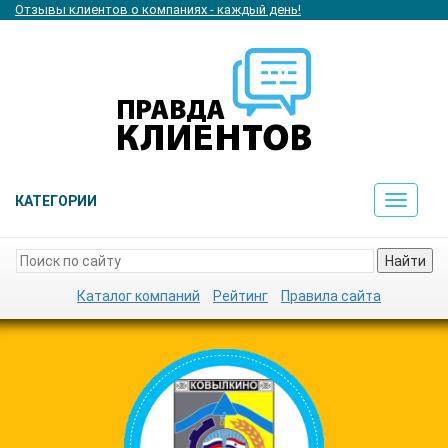
Отзывы клиентов о компаниях - каждый день!
КАТЕГОРИИ
Toggle
navigat
Найти
Каталог компаний
Рейтинг
Правила сайта