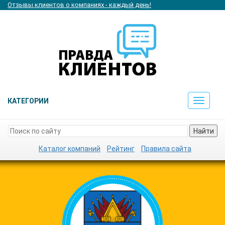
Отзывы клиентов о компаниях - каждый день!
КАТЕГОРИИ
Toggle
navigat
Найти
Каталог компаний
Рейтинг
Правила сайта