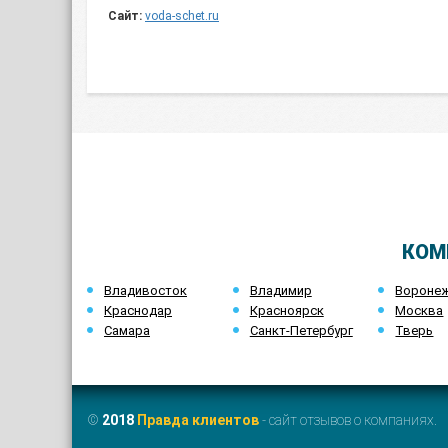
Сайт:
voda-schet.ru
КОМ
Владивосток
Владимир
Вороне
Краснодар
Красноярск
Москва
Самара
Санкт-Петербург
Тверь
©
2018
Правда клиентов
- сайт отзывов о компаниях.