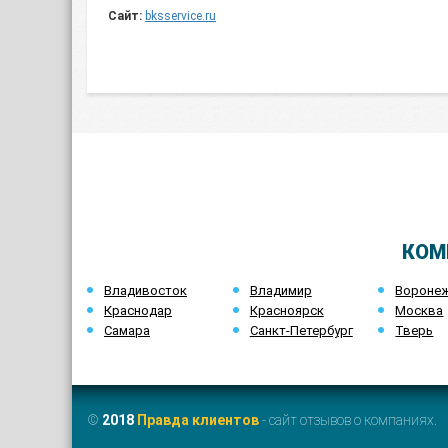
Сайт:
bksservice.ru
КОМ
Владивосток
Владимир
Вороне
Краснодар
Красноярск
Москва
Самара
Санкт-Петербург
Тверь
©
2018
Правда клиентов
- сайт отзывов о компаниях.