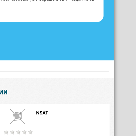
ИИ
NSAT