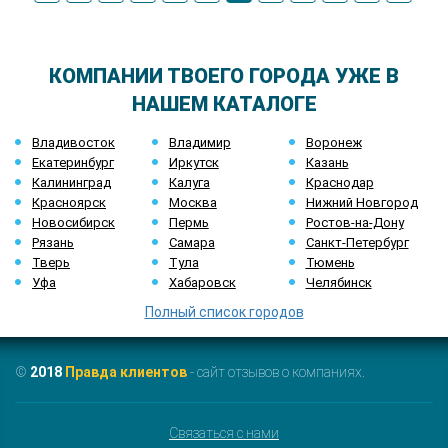
КОМПАНИИ ТВОЕГО ГОРОДА УЖЕ В
НАШЕМ КАТАЛОГЕ
Владивосток
Владимир
Воронеж
Екатеринбург
Иркутск
Казань
Калининград
Калуга
Краснодар
Красноярск
Москва
Нижний Новгород
Новосибирск
Пермь
Ростов-на-Дону
Рязань
Самара
Санкт-Петербург
Тверь
Тула
Тюмень
Уфа
Хабаровск
Челябинск
Полный список городов
©
2018
Правда клиентов
- сайт отзывов о компаниях.
Связаться с нами