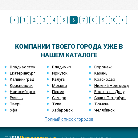
1
2
3
4
5
6
7
8
9
10
КОМПАНИИ ТВОЕГО ГОРОДА УЖЕ В
НАШЕМ КАТАЛОГЕ
Владивосток
Владимир
Воронеж
Екатеринбург
Иркутск
Казань
Калининград
Калуга
Краснодар
Красноярск
Москва
Нижний Новгород
Новосибирск
Пермь
Ростов-на-Дону
Рязань
Самара
Санкт-Петербург
Тверь
Тула
Тюмень
Уфа
Хабаровск
Челябинск
Полный список городов
©
2018
Правда клиентов
- сайт отзывов о компаниях.