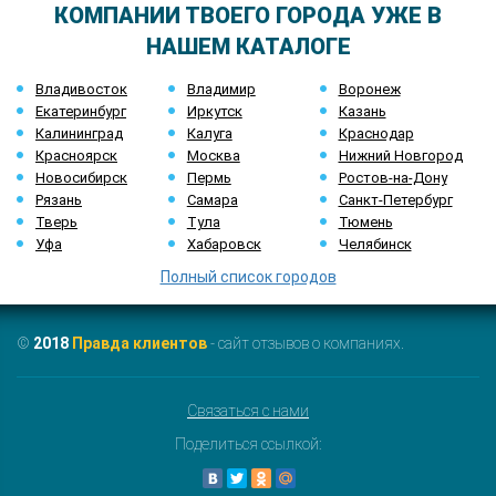
КОМПАНИИ ТВОЕГО ГОРОДА УЖЕ В
НАШЕМ КАТАЛОГЕ
Владивосток
Владимир
Воронеж
Екатеринбург
Иркутск
Казань
Калининград
Калуга
Краснодар
Красноярск
Москва
Нижний Новгород
Новосибирск
Пермь
Ростов-на-Дону
Рязань
Самара
Санкт-Петербург
Тверь
Тула
Тюмень
Уфа
Хабаровск
Челябинск
Полный список городов
©
2018
Правда клиентов
- сайт отзывов о компаниях.
Связаться с нами
Поделиться ссылкой: