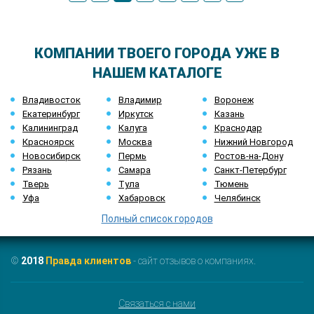
КОМПАНИИ ТВОЕГО ГОРОДА УЖЕ В
НАШЕМ КАТАЛОГЕ
Владивосток
Владимир
Воронеж
Екатеринбург
Иркутск
Казань
Калининград
Калуга
Краснодар
Красноярск
Москва
Нижний Новгород
Новосибирск
Пермь
Ростов-на-Дону
Рязань
Самара
Санкт-Петербург
Тверь
Тула
Тюмень
Уфа
Хабаровск
Челябинск
Полный список городов
©
2018
Правда клиентов
- сайт отзывов о компаниях.
Связаться с нами