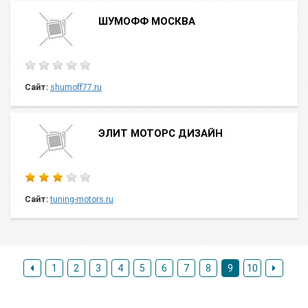
ШУМОФФ МОСКВА
Сайт:
shumoff77.ru
ЭЛИТ МОТОРС ДИЗАЙН
Сайт:
tuning-motors.ru
1
2
3
4
5
6
7
8
9
10