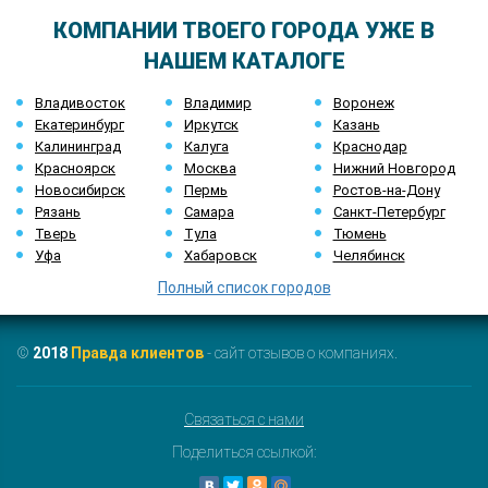
КОМПАНИИ ТВОЕГО ГОРОДА УЖЕ В
НАШЕМ КАТАЛОГЕ
Владивосток
Владимир
Воронеж
Екатеринбург
Иркутск
Казань
Калининград
Калуга
Краснодар
Красноярск
Москва
Нижний Новгород
Новосибирск
Пермь
Ростов-на-Дону
Рязань
Самара
Санкт-Петербург
Тверь
Тула
Тюмень
Уфа
Хабаровск
Челябинск
Полный список городов
©
2018
Правда клиентов
- сайт отзывов о компаниях.
Связаться с нами
Поделиться ссылкой: