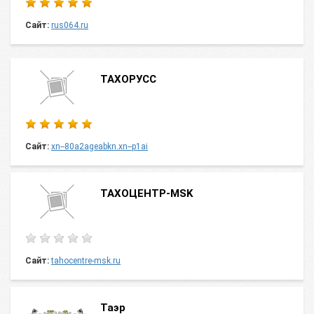
Сайт:
rus064.ru
ТАХОРУСС
Сайт:
xn--80a2ageabkn.xn--p1ai
ТАХОЦЕНТР-MSK
Сайт:
tahocentre-msk.ru
Таэр