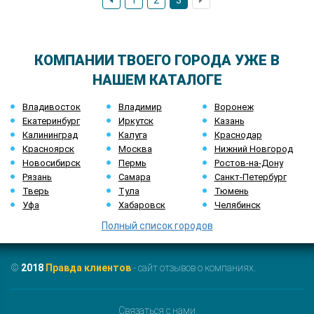
1
2
3
КОМПАНИИ ТВОЕГО ГОРОДА УЖЕ В
НАШЕМ КАТАЛОГЕ
Владивосток
Владимир
Воронеж
Екатеринбург
Иркутск
Казань
Калининград
Калуга
Краснодар
Красноярск
Москва
Нижний Новгород
Новосибирск
Пермь
Ростов-на-Дону
Рязань
Самара
Санкт-Петербург
Тверь
Тула
Тюмень
Уфа
Хабаровск
Челябинск
Полный список городов
©
2018
Правда клиентов
- сайт отзывов о компаниях.
Связаться с нами