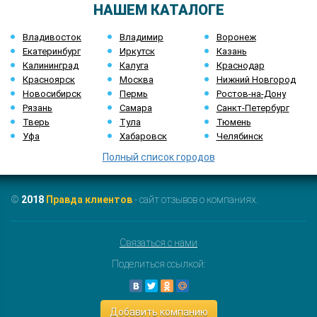
НАШЕМ КАТАЛОГЕ
Владивосток
Владимир
Воронеж
Екатеринбург
Иркутск
Казань
Калининград
Калуга
Краснодар
Красноярск
Москва
Нижний Новгород
Новосибирск
Пермь
Ростов-на-Дону
Рязань
Самара
Санкт-Петербург
Тверь
Тула
Тюмень
Уфа
Хабаровск
Челябинск
Полный список городов
©
2018
Правда клиентов
- сайт отзывов о компаниях.
Связаться с нами
Поделиться ссылкой:
Добавить компанию