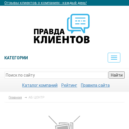
Отзывы клиентов о компаниях - каждый день!
КАТЕГОРИИ
Toggle
navigat
Найти
Каталог компаний
Рейтинг
Правила сайта
Главная
АБ ЦЕНТР