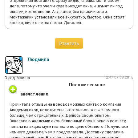
открывания поставить. Сразу видно, специалист в своем
деле, потому что учел и куда выходят окна, и шумят ли под
окнами, и холодно ли. А главное, без навязчивости.
Монтажники установили все аккуратно, быстро. Окна стоят
крепко, ничего не шатается. Доволен.
Ответить
Людмила
12:47 07.08.2015
Город: Москва
Положительное
впечатление
Прочитала отзывы на всех возможных сайтах о компании
Академия окон, положительных отзывов все же намного
больше, чем отрицательных. Делюсь своим опытом.
Заказала в Академии окон балконный блок и окно в комнату,
попала на акцию мультистекло по цене обычного. Получилось
немного дешевле, чем я предполагала. Доставку сделали в
назначенный день. В тот же день со мной созвонились по