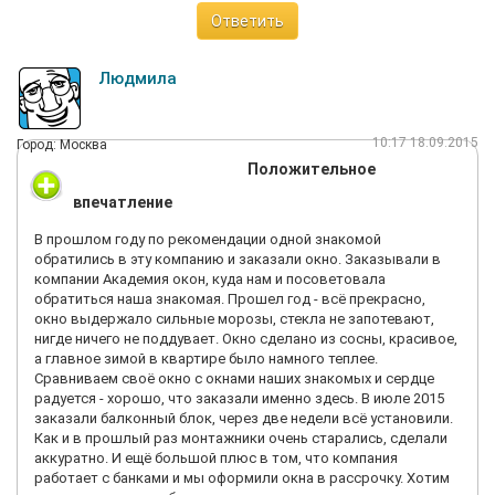
Ответить
Людмила
10:17 18.09.2015
Город: Москва
Положительное
впечатление
В прошлом году по рекомендации одной знакомой
обратились в эту компанию и заказали окно. Заказывали в
компании Академия окон, куда нам и посоветовала
обратиться наша знакомая. Прошел год - всё прекрасно,
окно выдержало сильные морозы, стекла не запотевают,
нигде ничего не поддувает. Окно сделано из сосны, красивое,
а главное зимой в квартире было намного теплее.
Сравниваем своё окно с окнами наших знакомых и сердце
радуется - хорошо, что заказали именно здесь. В июле 2015
заказали балконный блок, через две недели всё установили.
Как и в прошлый раз монтажники очень старались, сделали
аккуратно. И ещё большой плюс в том, что компания
работает с банками и мы оформили окна в рассрочку. Хотим