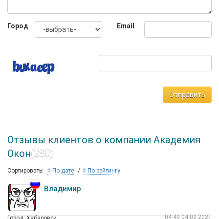
качества.
Качество выполняемых работ гарантируется и
Город
Email
подтверждается:
лицензией на осуществление строительства зданий и
сооружений I, II уровней ответственности в
соответствии с Государственным стандартом;
сертификатом соответствия;
гигиеническим заключением на продукцию, товар;
свидетельством Государственного Фонда Защиты
Отправить
Потребителей;
дипломом Государственного Фонда Защиты
Потребителей;
грамотой Правительства Москвы.
Отзывы клиентов о компании Академия
Все документы мы готовы предоставить для рассмотрения в
Окон
(280)
офисах нашей компании.
Сортировать:
По дате
По рейтингу
Владимир
04:49 04.02.2021
Город: Хабаровск