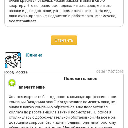
очень красивая отделка. Решил заказать окна в свою
квартиру. Что понравилось - сделали все в срок, монтаж
начали в день доставки, установили качественно. На вид
окна очень красивые, недочетов в работе пока не замечено,
все устраивает.
Ответить
Юлиана
09:36 17.07.2015
Город: Москва
Положительное
впечатление
Хочется выразить благодарность команде профессионалов
компании "Академия окон". Когда решила поменять окна, не
знала в какую компанию обратиться. Мне посоветовал
коллега по работе. Решила зайти и посмотреть. В офисе я
столкнулась с доброжелательной обстановкой. На все мои
дотошные вопросы были даны полные, понятные простому
обывателю (т. е. мне) ответы. Мне объяснили, что замеры