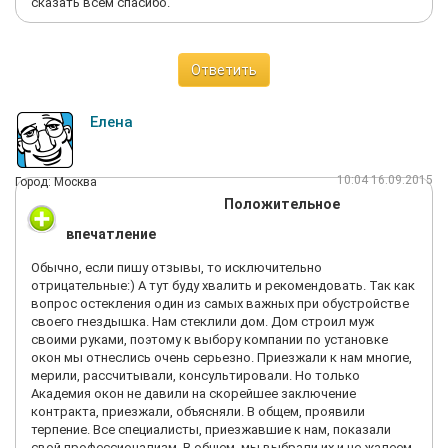
сказать всем спасибо.
Ответить
Елена
10:04 16.09.2015
Город: Москва
Положительное
впечатление
Обычно, если пишу отзывы, то исключительно
отрицательные:) А тут буду хвалить и рекомендовать. Так как
вопрос остекления один из самых важных при обустройстве
своего гнездышка. Нам стеклили дом. Дом строил муж
своими руками, поэтому к выбору компании по установке
окон мы отнеслись очень серьезно. Приезжали к нам многие,
мерили, рассчитывали, консультировали. Но только
Академия окон не давили на скорейшее заключение
контракта, приезжали, объясняли. В общем, проявили
терпение. Все специалисты, приезжавшие к нам, показали
свой профессионализм. В общем, мы выбрали их и не жалеем.