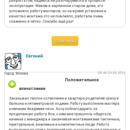
результатом, надеюсь не разочаруемся и в процессе
эксплуатации. Живем в кирпичном старом доме, это
усложняло работу мастеров, но на время установки и
качество монтажа это не повлияло, работали очень
слаженно и чётко. Спасибо ещё раз!
Ответить
Евгений
08:46 24.06.2015
Город: Москва
Положительное
впечатление
Заказывал теплое остекление в квартире родителей сразу и
балкона и пятиметровой лоджии. Работу выполняли мастера
компании Академия окон. Хочу поблагодарить за
проделанную работу. Все, с кем мне пришлось общаться,
начиная с менеджера и заканчивая монтажниками тактичные,
пунктуальные, вежливые и компетентные люди. Работа
выполнена на славу, претензий нет: и конструкция отличная, и