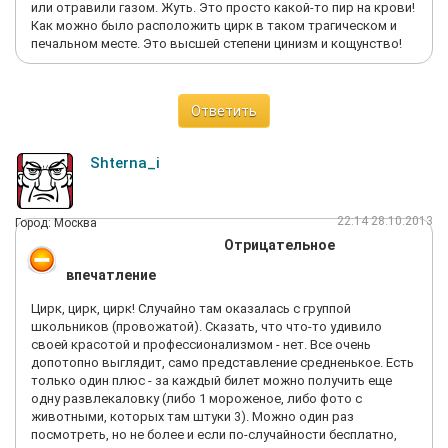
или отравили газом. Жуть. Это просто какой-то пир на крови!
Как можно было расположить цирк в таком трагическом и
печальном месте. Это высшей степени цинизм и кощунство!
Ответить
Shterna_i
22:14 28.10.2013
Город: Москва
Отрицательное
впечатление
Цирк, цирк, цирк! Случайно там оказалась с группой
школьников (провожатой). Сказать, что что-то удивило
своей красотой и профессионализмом - нет. Все очень
допотопно выглядит, само представление средненькое. Есть
только один плюс - за каждый билет можно получить еще
одну развлекаловку (либо 1 мороженое, либо фото с
животными, которых там штуки 3). Можно один раз
посмотреть, но не более и если по-случайности бесплатно,