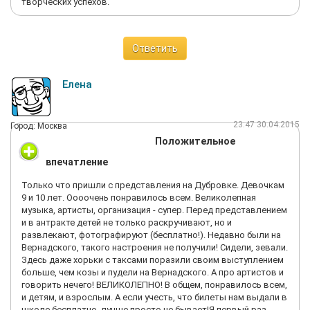
творческих успехов.
Ответить
Елена
23:47 30.04.2015
Город: Москва
Положительное
впечатление
Только что пришли с представления на Дубровке. Девочкам
9 и 10 лет. Оооочень понравилось всем. Великолепная
музыка, артисты, организация - супер. Перед представлением
и в антракте детей не только раскручивают, но и
развлекают, фотографируют (бесплатно!). Недавно были на
Вернадского, такого настроения не получили! Сидели, зевали.
Здесь даже хорьки с таксами поразили своим выступлением
больше, чем козы и пудели на Вернадского. А про артистов и
говорить нечего! ВЕЛИКОЛЕПНО! В общем, понравилось всем,
и детям, и взрослым. А если учесть, что билеты нам выдали в
школе бесплатно, лучше просто не бывает!Я первый раз