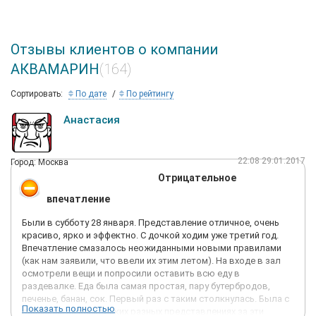
Отзывы клиентов о компании
АКВАМАРИН
(164)
Сортировать:
По дате
По рейтингу
Анастасия
22:08 29.01.2017
Город: Москва
Отрицательное
впечатление
Были в субботу 28 января. Представление отличное, очень
красиво, ярко и эффектно. С дочкой ходим уже третий год.
Впечатление смазалось неожиданными новыми правилами
(как нам заявили, что ввели их этим летом). На входе в зал
осмотрели вещи и попросили оставить всю еду в
раздевалке. Еда была самая простая, пару бутербродов,
печенье, банан, сок. Первый раз с таким столкнулась. Была с
Показать полностью
ребёнком на нескольких разных представлениях за эти