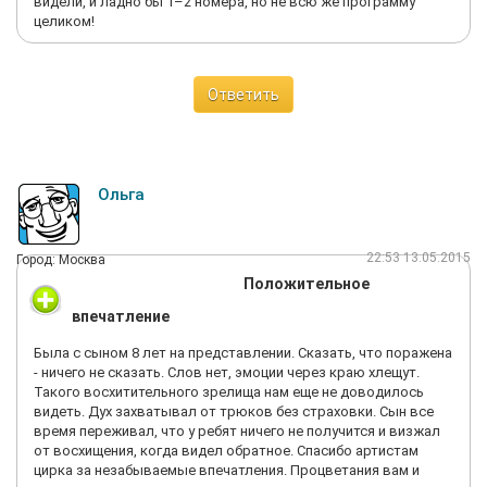
видели, и ладно бы 1–2 номера, но не всю же программу
целиком!
Ответить
Ольга
22:53 13.05.2015
Город: Москва
Положительное
впечатление
Была с сыном 8 лет на представлении. Сказать, что поражена
- ничего не сказать. Слов нет, эмоции через краю хлещут.
Такого восхитительного зрелища нам еще не доводилось
видеть. Дух захватывал от трюков без страховки. Сын все
время переживал, что у ребят ничего не получится и визжал
от восхищения, когда видел обратное. Спасибо артистам
цирка за незабываемые впечатления. Процветания вам и