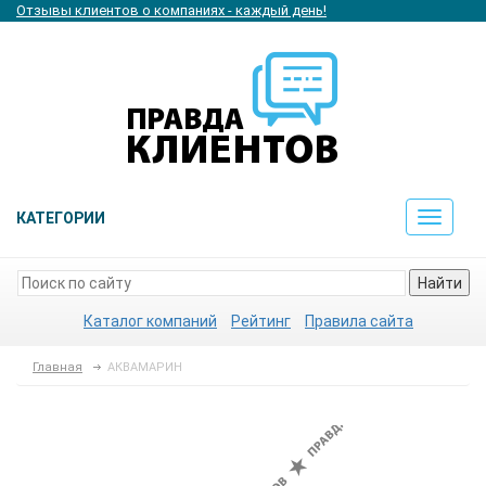
Отзывы клиентов о компаниях - каждый день!
КАТЕГОРИИ
Toggle
navigat
Найти
Каталог компаний
Рейтинг
Правила сайта
Главная
АКВАМАРИН