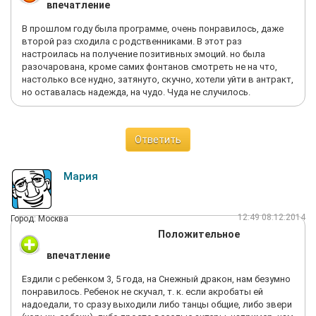
впечатление
В прошлом году была программе, очень понравилось, даже
второй раз сходила с родственниками. В этот раз
настроилась на получение позитивных эмоций. но была
разочарована, кроме самих фонтанов смотреть не на что,
настолько все нудно, затянуто, скучно, хотели уйти в антракт,
но оставалась надежда, на чудо. Чуда не случилось.
Ответить
Мария
12:49 08.12.2014
Город: Москва
Положительное
впечатление
Ездили с ребенком 3, 5 года, на Снежный дракон, нам безумно
понравилось. Ребенок не скучал, т. к. если акробаты ей
надоедали, то сразу выходили либо танцы общие, либо звери