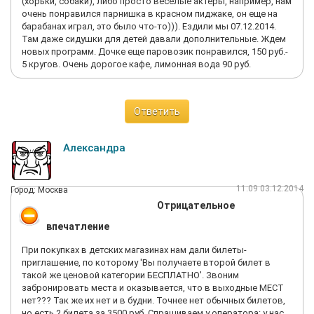
(хорьки, собаки), либо просто веселые актеры, например, нам
очень понравился парнишка в красном пиджаке, он еще на
барабанах играл, это было что-то))). Ездили мы 07.12.2014.
Там даже сидушки для детей давали дополнительные. Ждем
новых программ. Дочке еще паровозик понравился, 150 руб.-
5 кругов. Очень дорогое кафе, лимонная вода 90 руб.
Ответить
Александра
11:09 03.12.2014
Город: Москва
Отрицательное
впечатление
При покупках в детских магазинах нам дали билеты-
приглашение, по которому 'Вы получаете второй билет в
такой же ценовой категории БЕСПЛАТНО'. Звоним
забронировать места и оказывается, что в выходные МЕСТ
нет??? Так же их нет и в будни. Точнее нет обычных билетов,
но есть 2 билета за 3500 руб. Спрашиваем у оператора: у нас