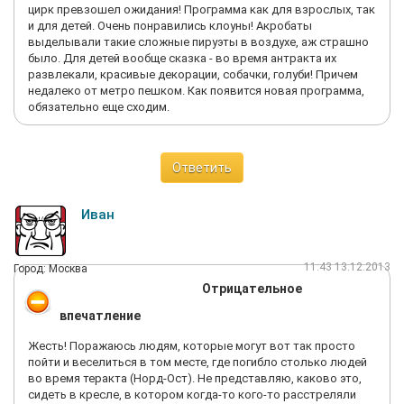
Оперативные и дружелюбные сотрудники, 3. Хорошая
цирк превзошел ожидания! Программа как для взрослых, так
видимость с крайних мест. Мы сидели на 15 ряду в партере, 1-
и для детей. Очень понравились клоуны! Акробаты
4 места. 4. Подушки на сидения для детей. Подводим итог.
выделывали такие сложные пируэты в воздухе, аж страшно
Если Вы не требовательный зритель, добро пожаловать в
было. Для детей вообще сказка - во время антракта их
Аквамарин! P. S.: Читала в одном отзыве, что оч. душно в
развлекали, красивые декорации, собачки, голуби! Причем
помещении. Душно и жарко не было. Ходили в хлопковой
недалеко от метро пешком. Как появится новая программа,
одежде с длинными рукавами.
обязательно еще сходим.
Ответить
Иван
11:43 13.12.2013
Город: Москва
Отрицательное
впечатление
Жесть! Поражаюсь людям, которые могут вот так просто
пойти и веселиться в том месте, где погибло столько людей
во время теракта (Норд-Ост). Не представляю, каково это,
сидеть в кресле, в котором когда-то кого-то расстреляли