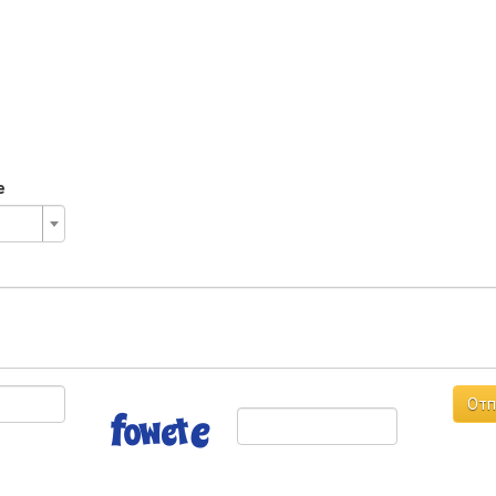
е
Отп