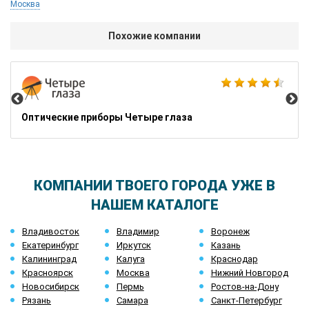
Москва
Похожие компании
Gl
Оптические приборы Четыре глаза
КОМПАНИИ ТВОЕГО ГОРОДА УЖЕ В
НАШЕМ КАТАЛОГЕ
Владивосток
Владимир
Воронеж
Екатеринбург
Иркутск
Казань
Калининград
Калуга
Краснодар
Красноярск
Москва
Нижний Новгород
Новосибирск
Пермь
Ростов-на-Дону
Рязань
Самара
Санкт-Петербург