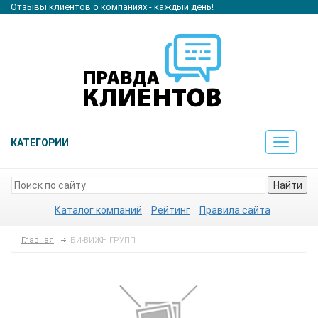
Отзывы клиентов о компаниях - каждый день!
КАТЕГОРИИ
Toggle
navigat
Найти
Каталог компаний
Рейтинг
Правила сайта
Главная
БИ-ВИЖН ГРУПП